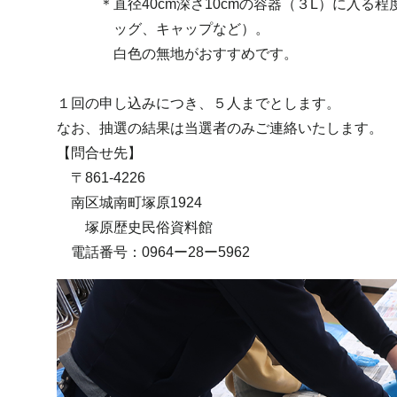
＊直径40cm深さ10cmの容器（３L）に入る程
ッグ、キャップなど）。
白色の無地がおすすめです。
１回の申し込みにつき、５人までとします。
なお、抽選の結果は当選者のみご連絡いたします。
【問合せ先】
〒861-4226
南区城南町塚原1924
塚原歴史民俗資料館
電話番号：0964ー28ー5962