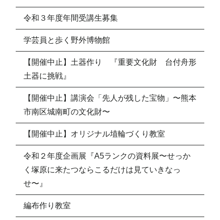
令和３年度年間受講生募集
学芸員と歩く野外博物館
【開催中止】土器作り 『重要文化財 台付舟形
土器に挑戦』
【開催中止】講演会「先人が残した宝物」〜熊本
市南区城南町の文化財〜
【開催中止】オリジナル埴輪づくり教室
令和２年度企画展『A5ランクの資料展〜せっか
く塚原に来たつならこるだけは見ていきなっ
せ〜』
編布作り教室