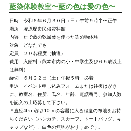
藍染体験教室〜藍の色は愛の色〜
日時：令和６年６月３０日（日）午前９時半〜正午
場所：塚原歴史民俗資料館
内容：たで藍の乾燥葉を使った染め物体験
対象：どなたでも
定員：２０名程度（抽選）
費用：入館料（熊本市内の小・中学生及び６５歳以上
は無料）
締切：６月２２日（土）午後５時 必着
申込：イベント申し込みフォームまたは往復はがき
に、教室名、住所、氏名、年齢、電話番号、参加人数
を記入の上応募して下さい。
＊直径40cm深さ10cmの容器に入る程度の布地をお持
ちください（ハンカチ、スカーフ、トートバッグ、キ
ャップなど）。白色の無地がおすすめです。