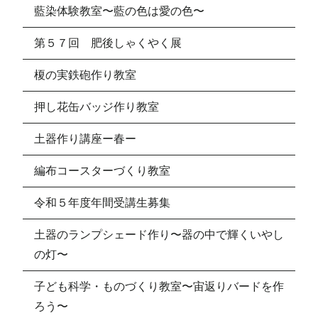
藍染体験教室〜藍の色は愛の色〜
第５７回 肥後しゃくやく展
榎の実鉄砲作り教室
押し花缶バッジ作り教室
土器作り講座ー春ー
編布コースターづくり教室
令和５年度年間受講生募集
土器のランプシェード作り〜器の中で輝くいやし
の灯〜
子ども科学・ものづくり教室〜宙返りバードを作
ろう〜