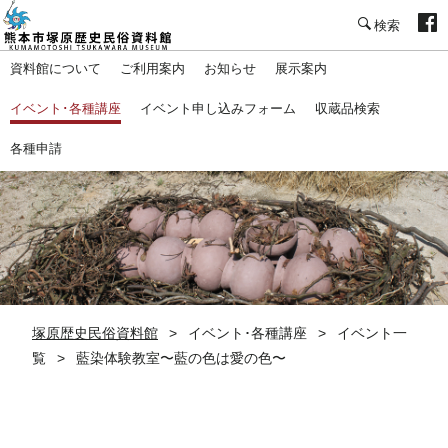
塚原歴史民俗資料館
資料館について
ご利用案内
お知らせ
展示案内
イベント･各種講座
イベント申し込みフォーム
収蔵品検索
各種申請
塚原歴史民俗資料館
イベント･各種講座
イベント一
覧
藍染体験教室〜藍の色は愛の色〜