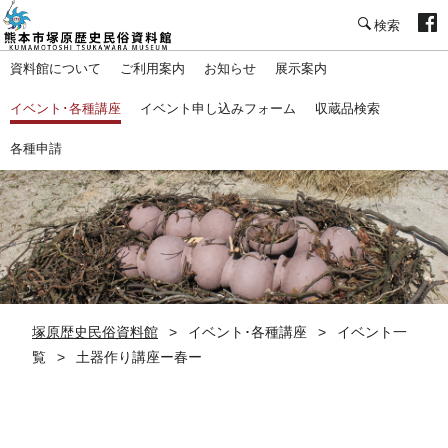
塚原歴史民俗資料館
資料館について
ご利用案内
お知らせ
展示案内
イベント･各種講座
イベント申し込みフォーム
収蔵品検索
各種申請
塚原歴史民俗資料館
イベント･各種講座
イベント一
覧
土器作り講座ー春ー