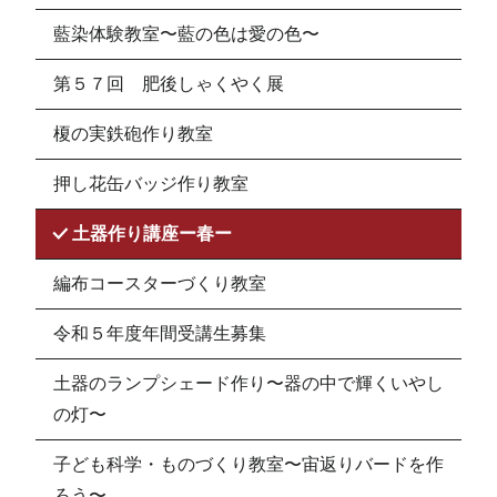
藍染体験教室〜藍の色は愛の色〜
第５７回 肥後しゃくやく展
榎の実鉄砲作り教室
押し花缶バッジ作り教室
土器作り講座ー春ー
編布コースターづくり教室
令和５年度年間受講生募集
土器のランプシェード作り〜器の中で輝くいやし
の灯〜
子ども科学・ものづくり教室〜宙返りバードを作
ろう〜