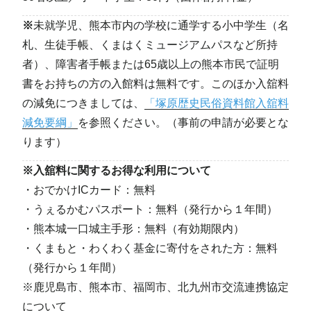
※
未就学児、熊本市内の学校に通学する小中学生（名
札、生徒手帳、くまはくミュージアムパスなど所持
者）、障害者手帳または65歳以上の熊本市民で証明
書をお持ちの方の入館料は無料です。このほか入舘料
の減免につきましては、
「塚原歴史民俗資料館入舘料
減免要綱」
を参照ください。（事前の申請が必要とな
ります）
※入舘料に関するお得な利用について
・おでかけICカード：無料
・うぇるかむパスポート：無料（発行から１年間）
・熊本城一口城主手形：無料（有効期限内）
・くまもと・わくわく基金に寄付をされた方：無料
（発行から１年間）
※鹿児島市、熊本市、福岡市、北九州市交流連携協定
について