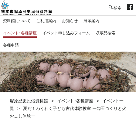
塚原歴史民俗資料館
資料館について
ご利用案内
お知らせ
展示案内
イベント･各種講座
イベント申し込みフォーム
収蔵品検索
各種申請
塚原歴史民俗資料館
イベント･各種講座
イベント一
覧
夏だ！わくわく子ども古代体験教室 ー勾玉づくりと火
おこし体験ー