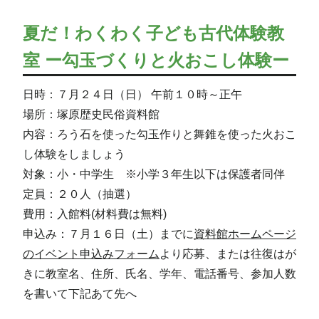
夏だ！わくわく子ども古代体験教
室 ー勾玉づくりと火おこし体験ー
日時：７月２４日（日） 午前１０時～正午
場所：塚原歴史民俗資料館
内容：ろう石を使った勾玉作りと舞錐を使った火おこ
し体験をしましょう
対象：小・中学生 ※小学３年生以下は保護者同伴
定員：２０人（抽選）
費用：入館料(材料費は無料)
申込み：７月１６日（土）までに
資料館ホームページ
のイベント申込みフォーム
より応募、または往復はが
きに教室名、住所、氏名、学年、電話番号、参加人数
を書いて下記あて先へ