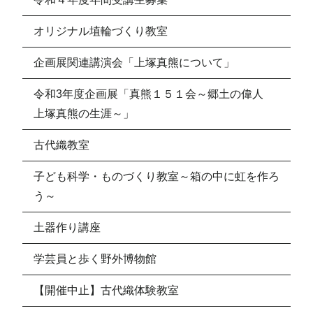
オリジナル埴輪づくり教室
企画展関連講演会「上塚真熊について」
令和3年度企画展「真熊１５１会～郷土の偉人
上塚真熊の生涯～」
古代織教室
子ども科学・ものづくり教室～箱の中に虹を作ろ
う～
土器作り講座
学芸員と歩く野外博物館
【開催中止】古代織体験教室