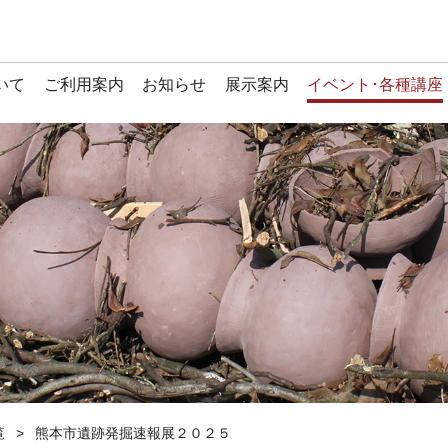
いて
ご利用案内
お知らせ
展示案内
イベント･各種講座
覧
熊本市遺跡発掘速報展２０２５