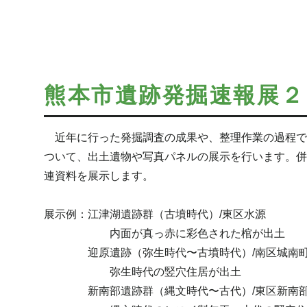
熊本市遺跡発掘速報展２
近年に行った発掘調査の成果や、整理作業の過程で
ついて、出土遺物や写真パネルの展示を行います。併
連資料を展示します。
展示例：江津湖遺跡群（古墳時代）/東区水源
内面が真っ赤に彩色された棺が出土
迎原遺跡（弥生時代〜古墳時代）/南区城南
弥生時代の竪穴住居が出土
新南部遺跡群（縄文時代〜古代）/東区新南