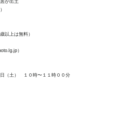
居が出土
）
歳以上は無料）
to.lg.jp）
日（土） １０時〜１１時００分