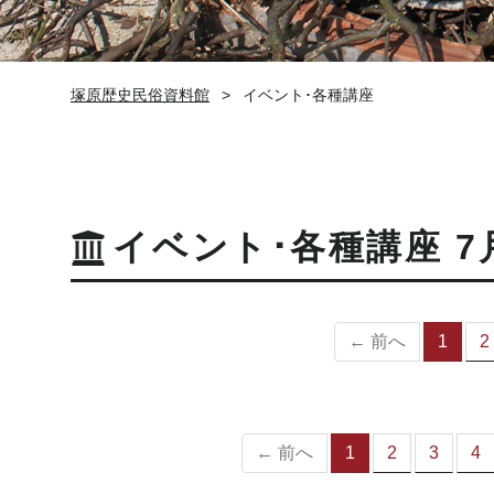
塚原歴史民俗資料館
イベント･各種講座
イベント･各種講座 7
← 前へ
1
2
（
の
ペ
ー
ジ
← 前へ
1
2
3
4
（こ
の