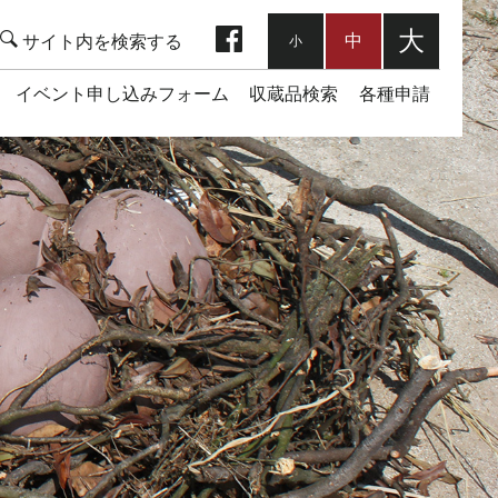
facebook
大
中
小
イベント申し込みフォーム
収蔵品検索
各種申請