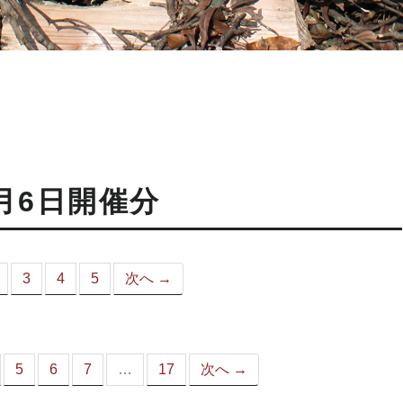
月6日開催分
3
4
5
次へ →
こ
）
5
6
7
…
17
次へ →