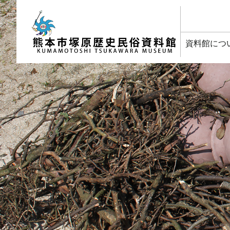
塚原歴史民俗資料館
資料館につ