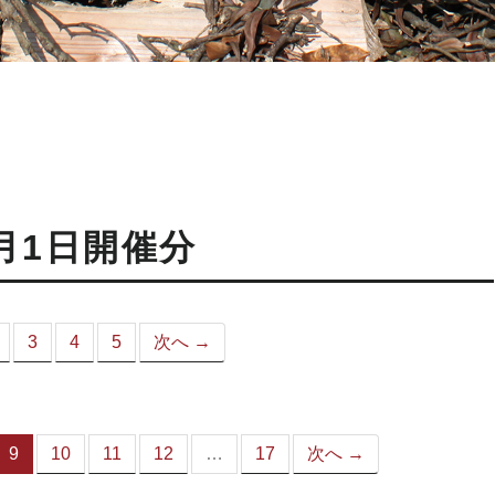
月1日開催分
3
4
5
次へ →
こ
）
9
10
11
12
…
17
次へ →
（こ
の