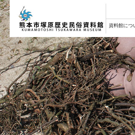
塚原歴史民俗資料館
資料館につ