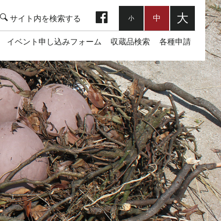
facebook
大
中
小
イベント申し込みフォーム
収蔵品検索
各種申請