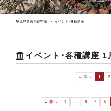
塚原歴史民俗資料館
イベント･各種講座
イベント･各種講座 1
← 前へ
1
2
（
の
ペ
ー
ジ
← 前へ
1
…
6
7
8