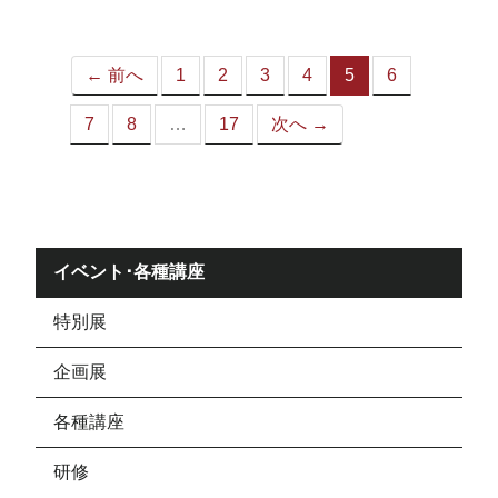
ジ）
← 前へ
1
2
3
4
5
6
（こ
の
7
8
…
17
次へ →
ペ
ー
ジ）
イベント･各種講座
特別展
企画展
各種講座
研修