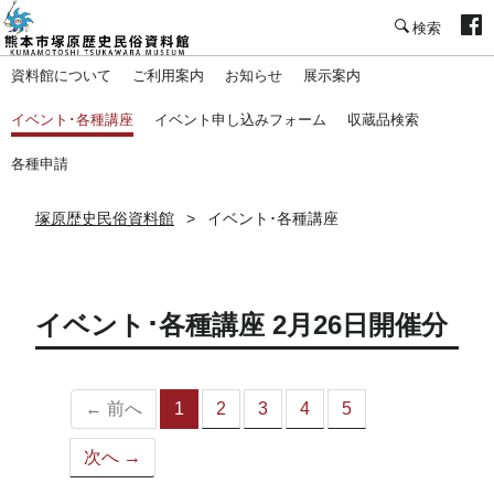
塚原歴史民俗資料館
資料館について
ご利用案内
お知らせ
展示案内
イベント･各種講座
イベント申し込みフォーム
収蔵品検索
各種申請
塚原歴史民俗資料館
イベント･各種講座
イベント･各種講座 2月26日開催分
← 前へ
1
2
3
4
5
（こ
の
次へ →
ペ
ー