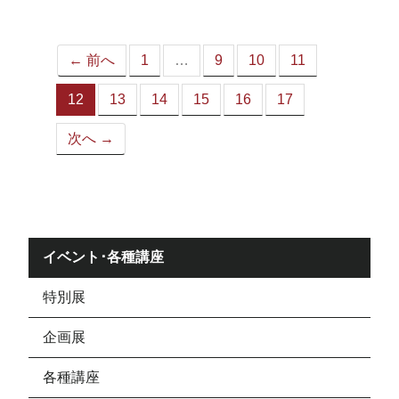
ジ）
← 前へ
1
…
9
10
11
12
13
14
15
16
17
（こ
の
次へ →
ペ
ー
ジ）
イベント･各種講座
特別展
企画展
各種講座