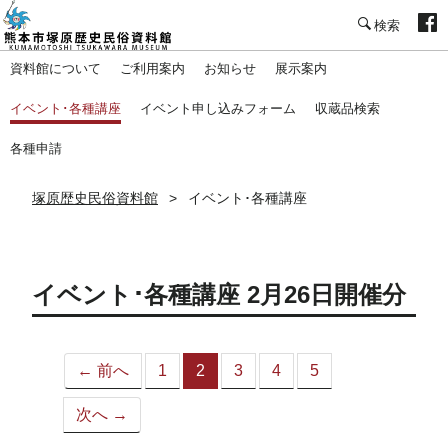
塚原歴史民俗資料館
資料館について
ご利用案内
お知らせ
展示案内
イベント･各種講座
イベント申し込みフォーム
収蔵品検索
各種申請
塚原歴史民俗資料館
イベント･各種講座
イベント･各種講座 2月26日開催分
← 前へ
1
2
3
4
5
（こ
の
次へ →
ペ
ー