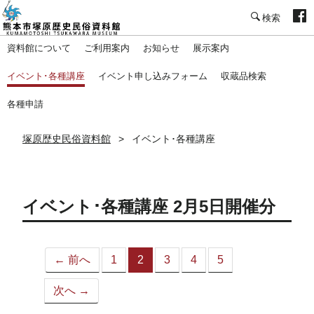
塚原歴史民俗資料館
資料館について
ご利用案内
お知らせ
展示案内
イベント･各種講座
イベント申し込みフォーム
収蔵品検索
各種申請
塚原歴史民俗資料館
イベント･各種講座
イベント･各種講座 2月5日開催分
← 前へ
1
2
3
4
5
（こ
の
次へ →
ペ
ー