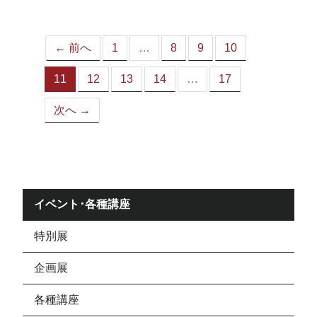
ジ）
← 前へ
1
…
8
9
10
11
12
13
14
…
17
（こ
の
次へ →
ペ
ー
ジ）
イベント･各種講座
特別展
企画展
各種講座