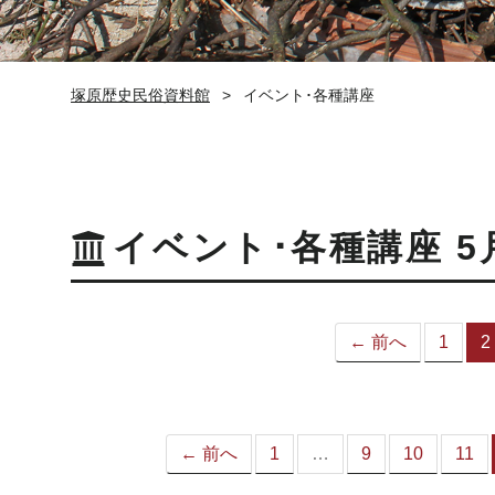
塚原歴史民俗資料館
イベント･各種講座
イベント･各種講座 5
← 前へ
1
2
← 前へ
1
…
9
10
11