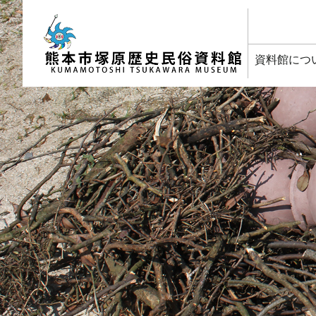
塚原歴史民俗資料館
資料館につ