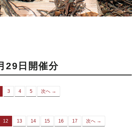
月29日開催分
3
4
5
次へ →
（こ
の
ペ
ー
ジ）
12
13
14
15
16
17
次へ →
（こ
の