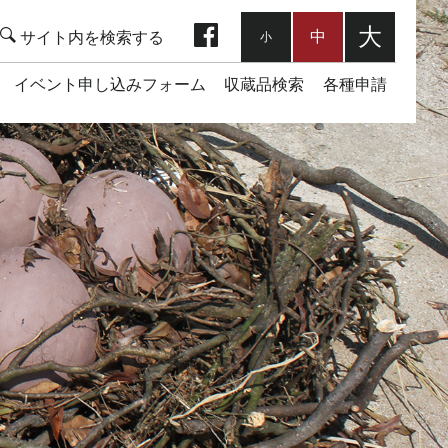
facebook
大
中
小
イベント申し込みフォーム
収蔵品検索
各種申請