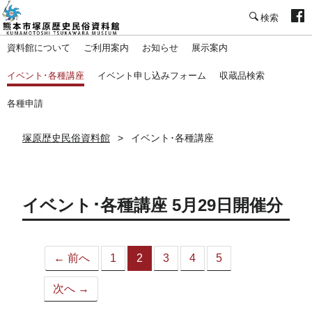
塚原歴史民俗資料館
資料館について
ご利用案内
お知らせ
展示案内
イベント･各種講座
イベント申し込みフォーム
収蔵品検索
各種申請
塚原歴史民俗資料館
イベント･各種講座
イベント･各種講座 5月29日開催分
← 前へ
1
2
3
4
5
（こ
の
次へ →
ペ
ー