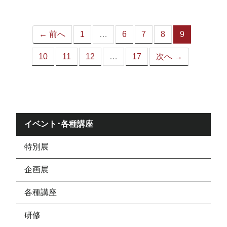
ジ）
← 前へ
1
…
6
7
8
9
（こ
の
10
11
12
…
17
次へ →
ペ
ー
ジ）
イベント･各種講座
特別展
企画展
各種講座
研修