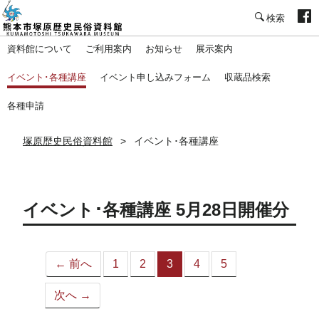
塚原歴史民俗資料館
資料館について
ご利用案内
お知らせ
展示案内
イベント･各種講座
イベント申し込みフォーム
収蔵品検索
各種申請
塚原歴史民俗資料館
イベント･各種講座
イベント･各種講座 5月28日開催分
← 前へ
1
2
3
4
5
（こ
の
次へ →
ペ
ー