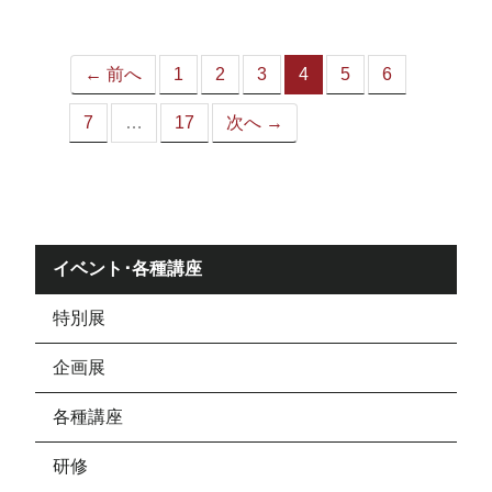
ジ）
← 前へ
1
2
3
4
5
6
（こ
の
7
…
17
次へ →
ペ
ー
ジ）
イベント･各種講座
特別展
企画展
各種講座
研修