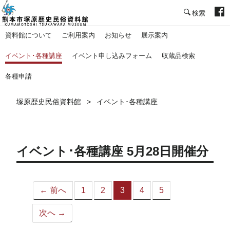
塚原歴史民俗資料館
資料館について
ご利用案内
お知らせ
展示案内
イベント･各種講座
イベント申し込みフォーム
収蔵品検索
各種申請
塚原歴史民俗資料館
イベント･各種講座
イベント･各種講座 5月28日開催分
← 前へ
1
2
3
4
5
（こ
の
次へ →
ペ
ー