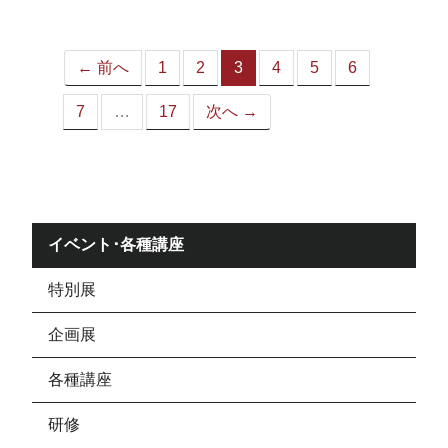
ジ）
← 前へ
1
2
3
4
5
6
（こ
の
7
…
17
次へ →
ペ
ー
ジ）
イベント･各種講座
特別展
企画展
各種講座
研修