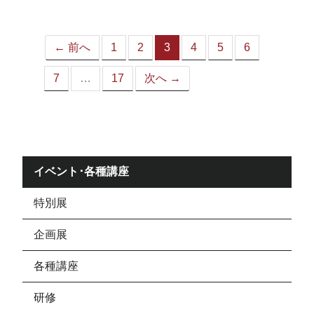
ジ）
← 前へ
1
2
3
4
5
6
（こ
の
7
…
17
次へ →
ペ
ー
ジ）
イベント･各種講座
特別展
企画展
各種講座
研修