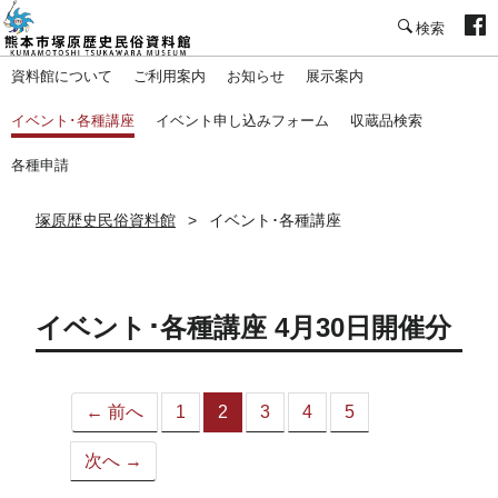
塚原歴史民俗資料館
資料館について
ご利用案内
お知らせ
展示案内
イベント･各種講座
イベント申し込みフォーム
収蔵品検索
各種申請
塚原歴史民俗資料館
イベント･各種講座
イベント･各種講座 4月30日開催分
← 前へ
1
2
3
4
5
（こ
の
次へ →
ペ
ー