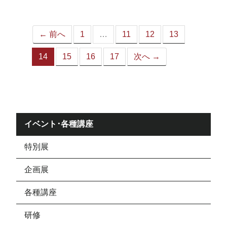
ジ）
← 前へ
1
…
11
12
13
14
15
16
17
次へ →
（こ
の
ペ
ー
ジ）
イベント･各種講座
特別展
企画展
各種講座
研修