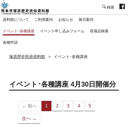
塚原歴史民俗資料館
資料館について
ご利用案内
お知らせ
展示案内
イベント･各種講座
イベント申し込みフォーム
収蔵品検索
各種申請
塚原歴史民俗資料館
イベント･各種講座
イベント･各種講座 4月30日開催分
← 前へ
1
2
3
4
5
（こ
の
次へ →
ペ
ー