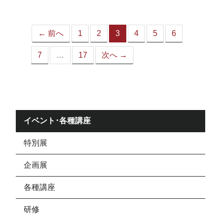
ジ）
← 前へ
1
2
3
4
5
6
（こ
の
7
…
17
次へ →
ペ
ー
ジ）
イベント･各種講座
特別展
企画展
各種講座
研修