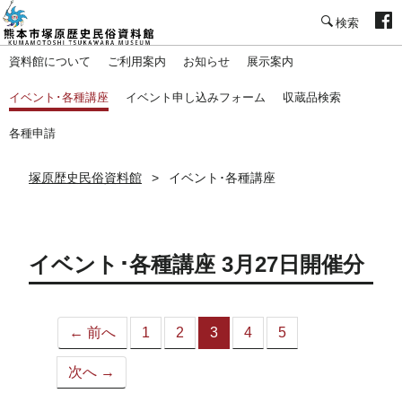
塚原歴史民俗資料館
資料館について
ご利用案内
お知らせ
展示案内
イベント･各種講座
イベント申し込みフォーム
収蔵品検索
各種申請
塚原歴史民俗資料館
イベント･各種講座
イベント･各種講座 3月27日開催分
← 前へ
1
2
3
4
5
（こ
の
次へ →
ペ
ー