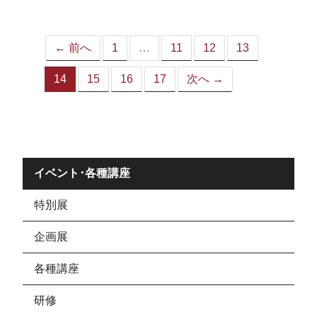
ジ）
← 前へ
1
…
11
12
13
14
15
16
17
次へ →
（こ
の
ペ
ー
ジ）
イベント･各種講座
特別展
企画展
各種講座
研修