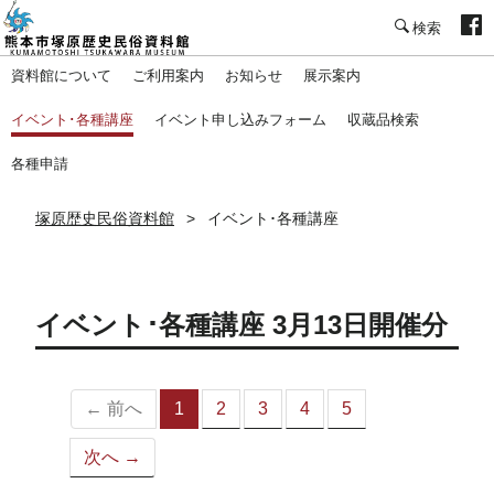
塚原歴史民俗資料館
資料館について
ご利用案内
お知らせ
展示案内
イベント･各種講座
イベント申し込みフォーム
収蔵品検索
各種申請
塚原歴史民俗資料館
イベント･各種講座
イベント･各種講座 3月13日開催分
← 前へ
1
2
3
4
5
（こ
の
次へ →
ペ
ー