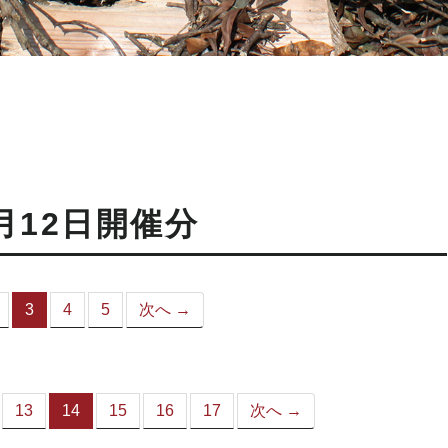
月12日開催分
3
4
5
次へ →
（こ
の
ペ
ー
ジ）
13
14
15
16
17
次へ →
（こ
の