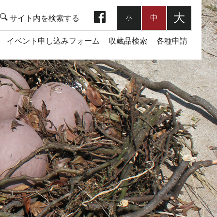
facebook
大
中
小
イベント申し込みフォーム
収蔵品検索
各種申請