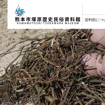
塚原歴史民俗資料館
資料館につ