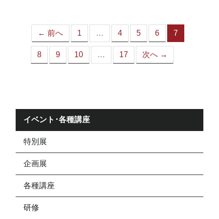
ジ）
← 前へ
1
…
4
5
6
7
（こ
の
8
9
10
…
17
次へ →
ペ
ー
ジ）
イベント･各種講座
特別展
企画展
各種講座
研修