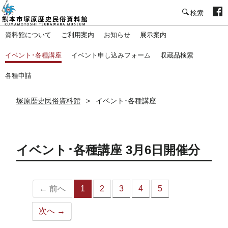
塚原歴史民俗資料館
資料館について
ご利用案内
お知らせ
展示案内
イベント･各種講座
イベント申し込みフォーム
収蔵品検索
各種申請
塚原歴史民俗資料館
イベント･各種講座
イベント･各種講座 3月6日開催分
← 前へ
1
2
3
4
5
（こ
の
次へ →
ペ
ー