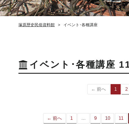
塚原歴史民俗資料館
イベント･各種講座
イベント･各種講座 1
← 前へ
1
2
（
の
ペ
ー
ジ
← 前へ
1
…
9
10
11