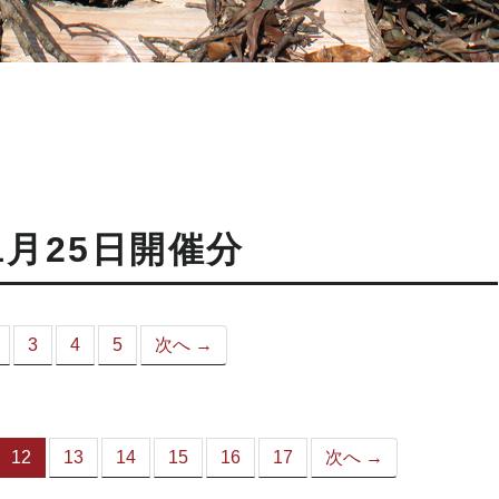
1月25日開催分
3
4
5
次へ →
こ
）
12
13
14
15
16
17
次へ →
（こ
の