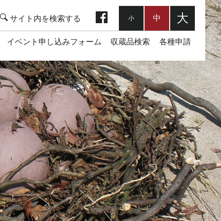
facebook
大
中
小
イベント申し込みフォーム
収蔵品検索
各種申請