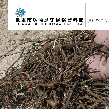
塚原歴史民俗資料館
資料館につ