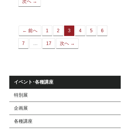
次へ →
ペ
ー
ジ）
← 前へ
1
2
3
4
5
6
（こ
の
7
…
17
次へ →
ペ
ー
ジ）
イベント･各種講座
特別展
企画展
各種講座