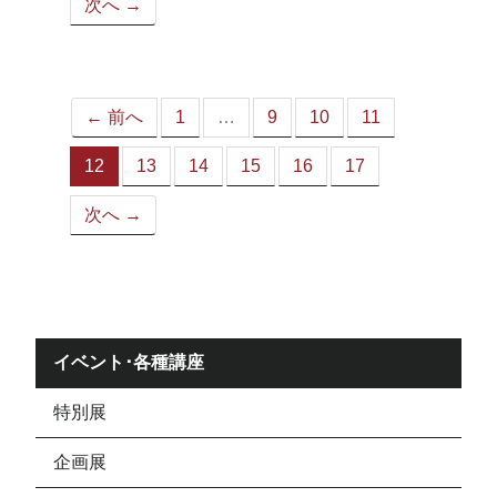
次へ →
ペ
ー
ジ）
← 前へ
1
…
9
10
11
12
13
14
15
16
17
（こ
の
次へ →
ペ
ー
ジ）
イベント･各種講座
特別展
企画展