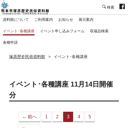
塚原歴史民俗資料館
資料館について
ご利用案内
お知らせ
展示案内
イベント･各種講座
イベント申し込みフォーム
収蔵品検索
各種申請
塚原歴史民俗資料館
イベント･各種講座
イベント･各種講座 11月14日開催
分
← 前へ
1
2
3
4
5
（こ
の