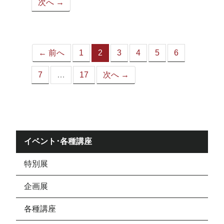
次へ →
ペ
ー
ジ）
← 前へ
1
2
3
4
5
6
（こ
の
7
…
17
次へ →
ペ
ー
ジ）
イベント･各種講座
特別展
企画展
各種講座