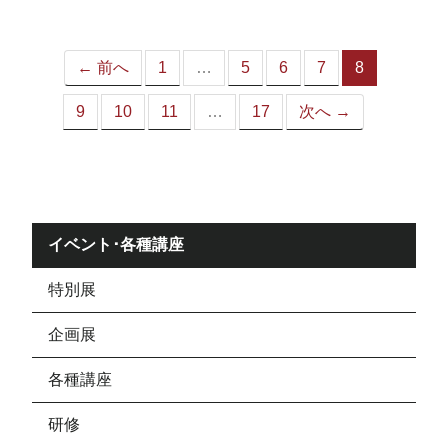
ジ）
← 前へ
1
…
5
6
7
8
（こ
の
9
10
11
…
17
次へ →
ペ
ー
ジ）
イベント･各種講座
特別展
企画展
各種講座
研修