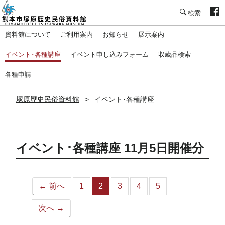
塚原歴史民俗資料館
資料館について
ご利用案内
お知らせ
展示案内
イベント･各種講座
イベント申し込みフォーム
収蔵品検索
各種申請
塚原歴史民俗資料館
イベント･各種講座
イベント･各種講座 11月5日開催分
← 前へ
1
2
3
4
5
（こ
の
次へ →
ペ
ー