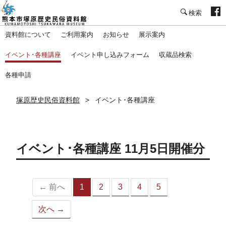
塚原歴史民俗資料館
資料館について
ご利用案内
お知らせ
展示案内
イベント･各種講座
イベント申し込みフォーム
収蔵品検索
各種申請
塚原歴史民俗資料館
イベント･各種講座
イベント･各種講座 11月5日開催分
← 前へ
1
2
3
4
5
（こ
の
次へ →
ペ
ー