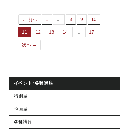
ジ）
← 前へ
1
…
8
9
10
11
12
13
14
…
17
（こ
の
次へ →
ペ
ー
ジ）
イベント･各種講座
特別展
企画展
各種講座