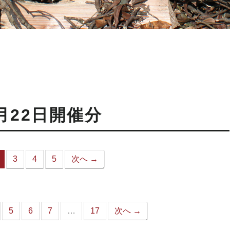
月22日開催分
3
4
5
次へ →
（こ
の
ペ
ー
ジ）
5
6
7
…
17
次へ →