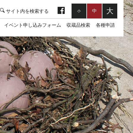
facebook
大
中
小
イベント申し込みフォーム
収蔵品検索
各種申請