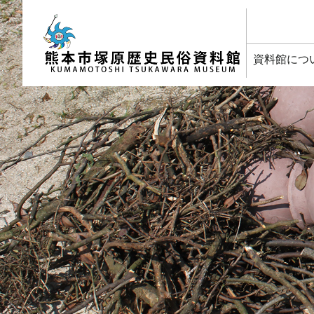
塚原歴史民俗資料館
資料館につ