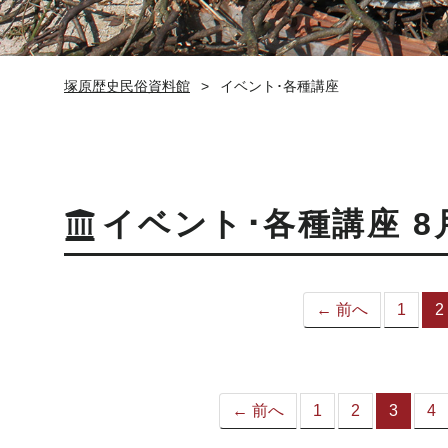
塚原歴史民俗資料館
イベント･各種講座
イベント･各種講座 8
← 前へ
1
2
← 前へ
1
2
3
4
（こ
の