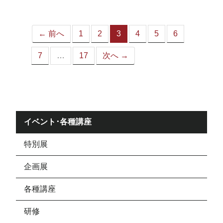
ジ）
← 前へ
1
2
3
4
5
6
（こ
の
7
…
17
次へ →
ペ
ー
ジ）
イベント･各種講座
特別展
企画展
各種講座
研修