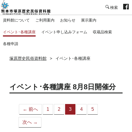
塚原歴史民俗資料館
資料館について
ご利用案内
お知らせ
展示案内
イベント･各種講座
イベント申し込みフォーム
収蔵品検索
各種申請
塚原歴史民俗資料館
イベント･各種講座
イベント･各種講座 8月8日開催分
← 前へ
1
2
3
4
5
（こ
の
次へ →
ペ
ー