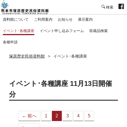
塚原歴史民俗資料館
資料館について
ご利用案内
お知らせ
展示案内
イベント･各種講座
イベント申し込みフォーム
収蔵品検索
各種申請
塚原歴史民俗資料館
イベント･各種講座
イベント･各種講座 11月13日開催
分
← 前へ
1
2
3
4
5
（こ
の