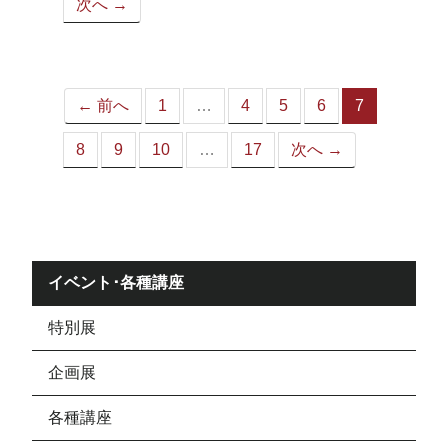
次へ →
ペ
ー
ジ）
← 前へ
1
…
4
5
6
7
（こ
の
8
9
10
…
17
次へ →
ペ
ー
ジ）
イベント･各種講座
特別展
企画展
各種講座