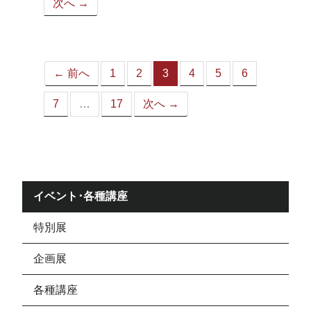
次へ →
ペ
ー
ジ）
← 前へ
1
2
3
4
5
6
（こ
の
7
…
17
次へ →
ペ
ー
ジ）
イベント･各種講座
特別展
企画展
各種講座