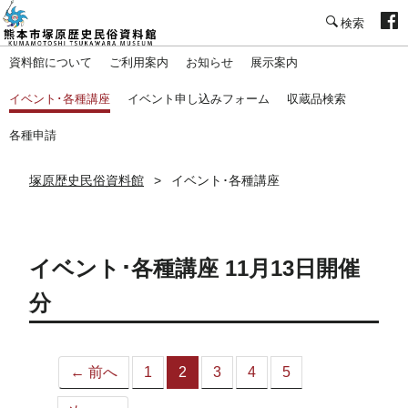
塚原歴史民俗資料館
資料館について
ご利用案内
お知らせ
展示案内
イベント･各種講座
イベント申し込みフォーム
収蔵品検索
各種申請
塚原歴史民俗資料館
イベント･各種講座
イベント･各種講座 11月13日開催
分
← 前へ
1
2
3
4
5
（こ
の