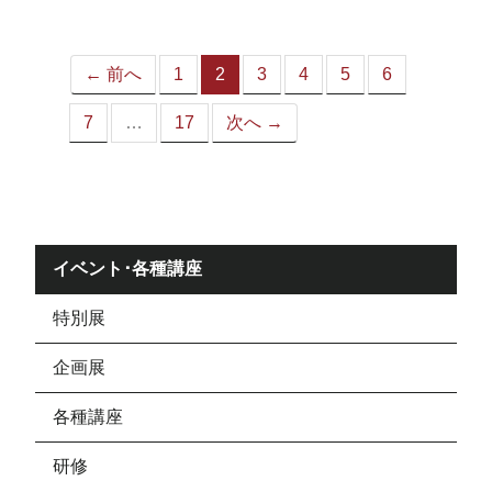
ジ）
← 前へ
1
2
3
4
5
6
（こ
の
7
…
17
次へ →
ペ
ー
ジ）
イベント･各種講座
特別展
企画展
各種講座
研修