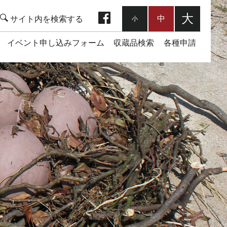
facebook
大
中
小
イベント申し込みフォーム
収蔵品検索
各種申請