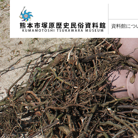
塚原歴史民俗資料館
資料館につ