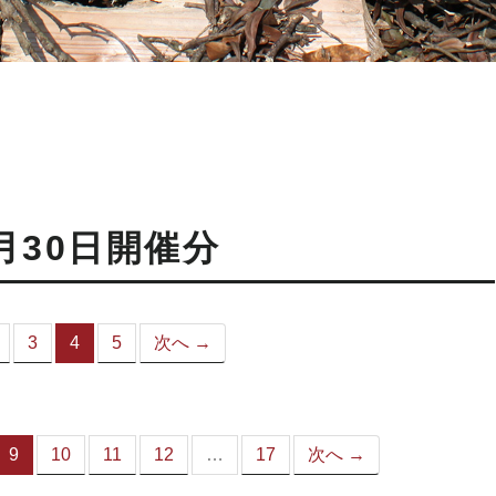
月30日開催分
3
4
5
次へ →
（こ
の
ペ
ー
ジ）
9
10
11
12
…
17
次へ →
（こ
の