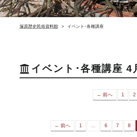
塚原歴史民俗資料館
イベント･各種講座
イベント･各種講座 4
← 前へ
1
2
← 前へ
1
…
6
7
8