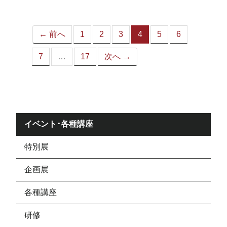
ジ）
← 前へ
1
2
3
4
5
6
（こ
の
7
…
17
次へ →
ペ
ー
ジ）
イベント･各種講座
特別展
企画展
各種講座
研修