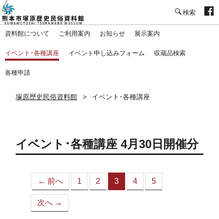
塚原歴史民俗資料館
資料館について
ご利用案内
お知らせ
展示案内
イベント･各種講座
イベント申し込みフォーム
収蔵品検索
各種申請
塚原歴史民俗資料館
イベント･各種講座
イベント･各種講座 4月30日開催分
← 前へ
1
2
3
4
5
（こ
の
次へ →
ペ
ー