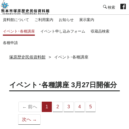
塚原歴史民俗資料館
資料館について
ご利用案内
お知らせ
展示案内
イベント･各種講座
イベント申し込みフォーム
収蔵品検索
各種申請
塚原歴史民俗資料館
イベント･各種講座
イベント･各種講座 3月27日開催分
← 前へ
1
2
3
4
5
（こ
の
次へ →
ペ
ー