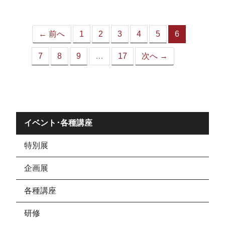
ジ）
← 前へ
1
2
3
4
5
6
（こ
の
7
8
9
…
17
次へ →
ペ
ー
ジ）
イベント･各種講座
特別展
企画展
各種講座
研修