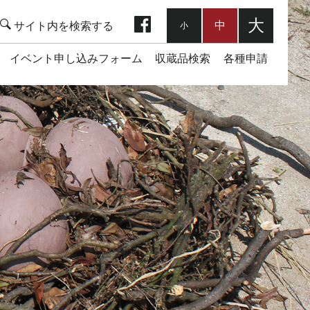
facebook
大
中
小
イベント申し込みフォーム
収蔵品検索
各種申請