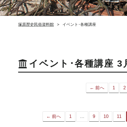
塚原歴史民俗資料館
イベント･各種講座
イベント･各種講座 3
← 前へ
1
2
← 前へ
1
…
9
10
11