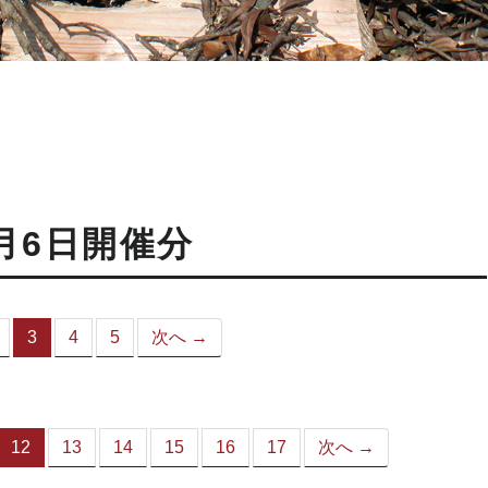
月6日開催分
3
4
5
次へ →
（こ
の
ペ
ー
ジ）
12
13
14
15
16
17
次へ →
（こ
の