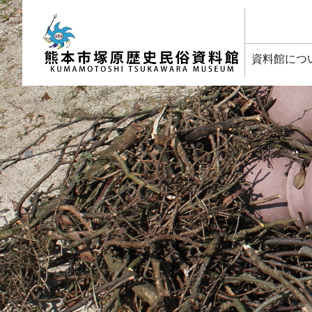
塚原歴史民俗資料館
資料館につ