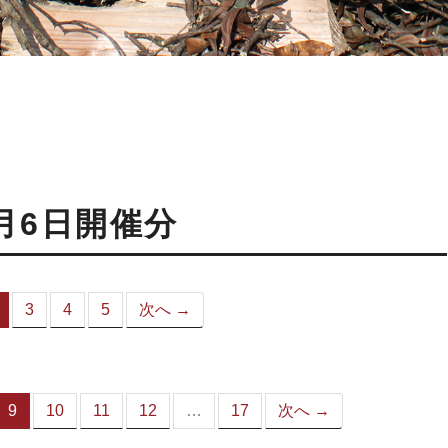
月6日開催分
3
4
5
次へ →
（こ
の
ペ
ー
ジ）
9
10
11
12
…
17
次へ →
（こ
の