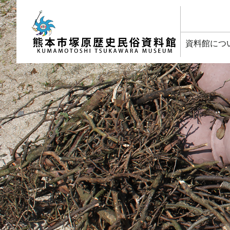
塚原歴史民俗資料館
資料館につ