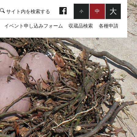
facebook
大
中
小
イベント申し込みフォーム
収蔵品検索
各種申請