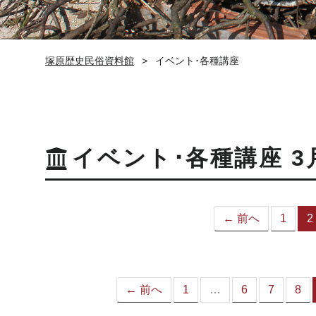
塚原歴史民俗資料館
イベント･各種講座
イベント･各種講座 3
← 前へ
1
2
← 前へ
1
…
6
7
8