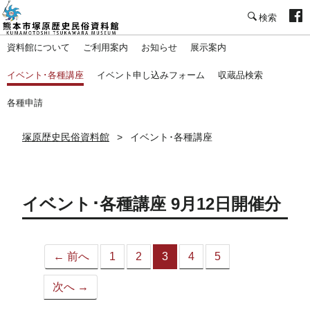
塚原歴史民俗資料館
資料館について
ご利用案内
お知らせ
展示案内
イベント･各種講座
イベント申し込みフォーム
収蔵品検索
各種申請
塚原歴史民俗資料館
イベント･各種講座
イベント･各種講座 9月12日開催分
← 前へ
1
2
3
4
5
（こ
の
次へ →
ペ
ー