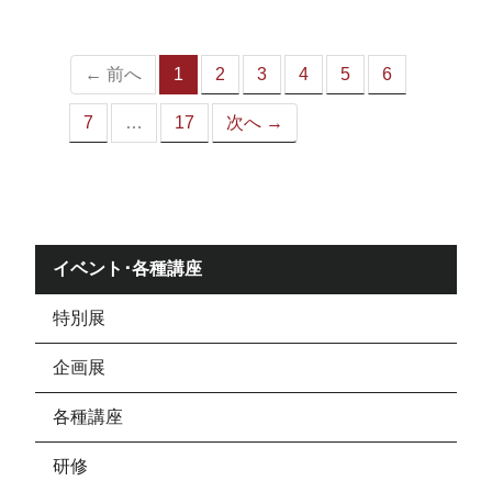
ジ）
← 前へ
1
2
3
4
5
6
（こ
の
7
…
17
次へ →
ペ
ー
ジ）
イベント･各種講座
特別展
企画展
各種講座
研修