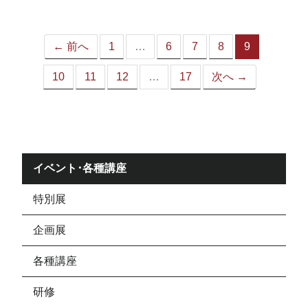
ジ）
← 前へ
1
…
6
7
8
9
（こ
の
10
11
12
…
17
次へ →
ペ
ー
ジ）
イベント･各種講座
特別展
企画展
各種講座
研修