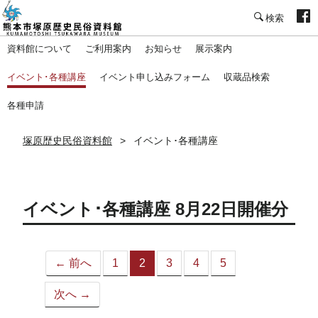
塚原歴史民俗資料館
資料館について
ご利用案内
お知らせ
展示案内
イベント･各種講座
イベント申し込みフォーム
収蔵品検索
各種申請
塚原歴史民俗資料館
イベント･各種講座
イベント･各種講座 8月22日開催分
← 前へ
1
2
3
4
5
（こ
の
次へ →
ペ
ー