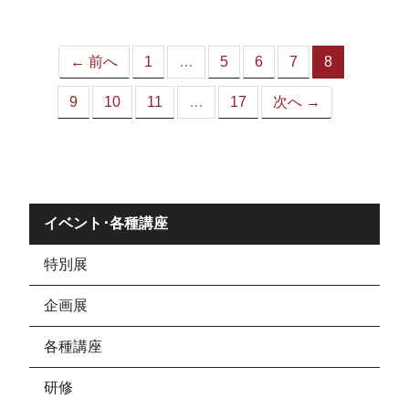
ジ）
← 前へ
1
…
5
6
7
8
（こ
の
9
10
11
…
17
次へ →
ペ
ー
ジ）
イベント･各種講座
特別展
企画展
各種講座
研修