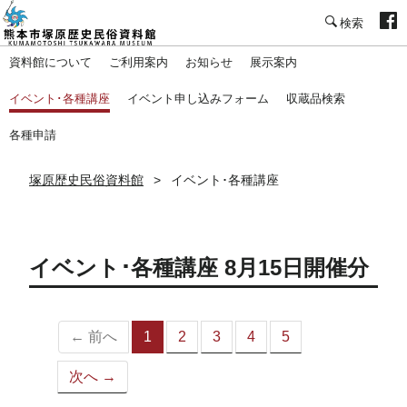
塚原歴史民俗資料館
資料館について
ご利用案内
お知らせ
展示案内
イベント･各種講座
イベント申し込みフォーム
収蔵品検索
各種申請
塚原歴史民俗資料館
イベント･各種講座
イベント･各種講座 8月15日開催分
← 前へ
1
2
3
4
5
（こ
の
次へ →
ペ
ー