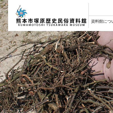
塚原歴史民俗資料館
資料館につ