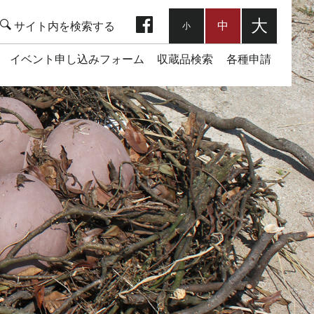
facebook
大
中
小
イベント申し込みフォーム
収蔵品検索
各種申請