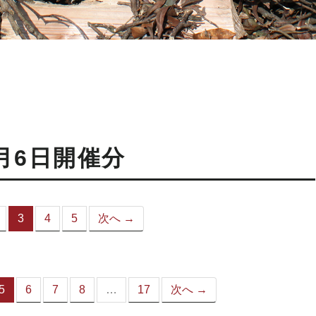
月6日開催分
3
4
5
次へ →
（こ
の
ペ
ー
ジ）
5
6
7
8
…
17
次へ →
（こ
の