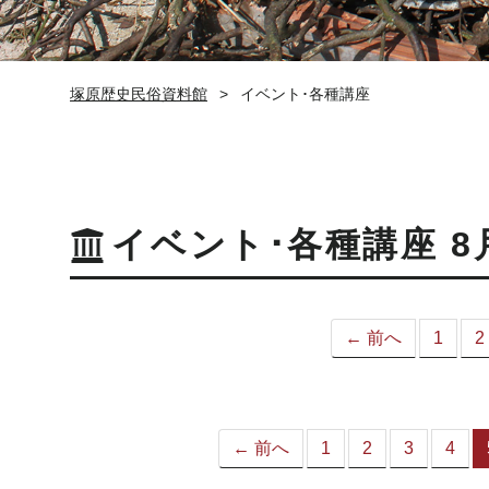
塚原歴史民俗資料館
イベント･各種講座
イベント･各種講座 8
← 前へ
1
2
← 前へ
1
2
3
4