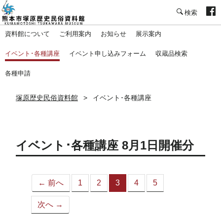
塚原歴史民俗資料館
資料館について
ご利用案内
お知らせ
展示案内
イベント･各種講座
イベント申し込みフォーム
収蔵品検索
各種申請
塚原歴史民俗資料館
イベント･各種講座
イベント･各種講座 8月1日開催分
← 前へ
1
2
3
4
5
（こ
の
次へ →
ペ
ー