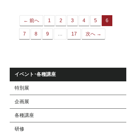
ジ）
← 前へ
1
2
3
4
5
6
（こ
の
7
8
9
…
17
次へ →
ペ
ー
ジ）
イベント･各種講座
特別展
企画展
各種講座
研修