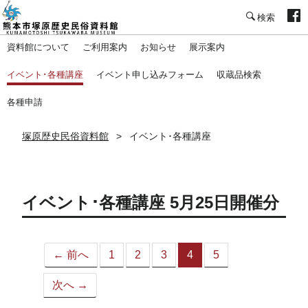
塚原歴史民俗資料館
資料館について
ご利用案内
お知らせ
展示案内
イベント･各種講座
イベント申し込みフォーム
収蔵品検索
各種申請
塚原歴史民俗資料館
イベント･各種講座
イベント･各種講座 5月25日開催分
← 前へ
1
2
3
4
5
（こ
の
次へ →
ペ
ー