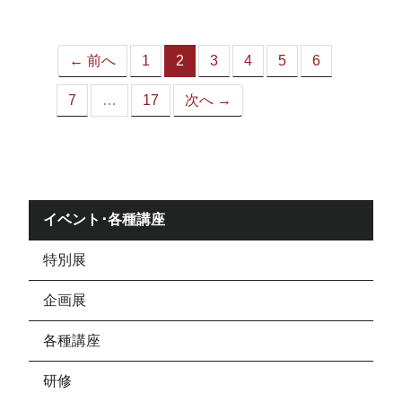
ジ）
← 前へ
1
2
3
4
5
6
（こ
の
7
…
17
次へ →
ペ
ー
ジ）
イベント･各種講座
特別展
企画展
各種講座
研修