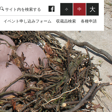
facebook
大
中
小
イベント申し込みフォーム
収蔵品検索
各種申請