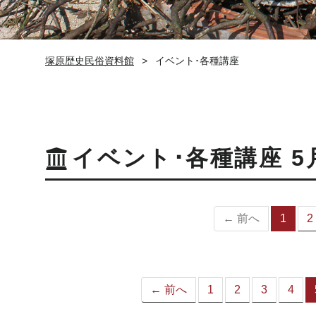
塚原歴史民俗資料館
イベント･各種講座
イベント･各種講座 5
← 前へ
1
2
（
の
ペ
ー
ジ
← 前へ
1
2
3
4