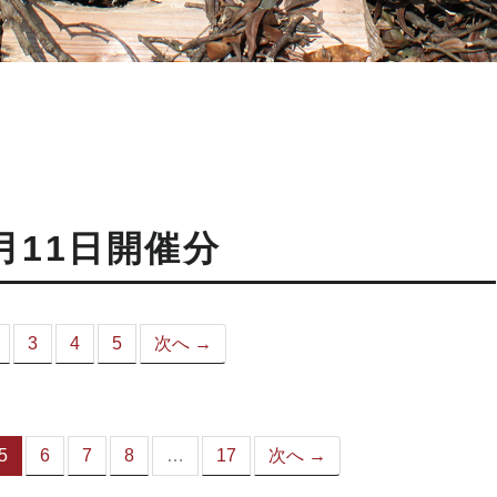
月11日開催分
3
4
5
次へ →
こ
）
5
6
7
8
…
17
次へ →
（こ
の