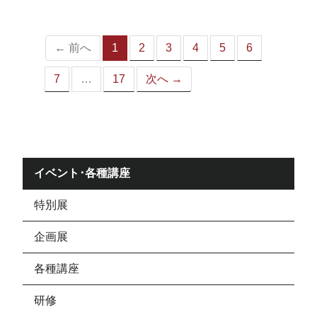
ジ）
← 前へ
1
2
3
4
5
6
（こ
の
7
…
17
次へ →
ペ
ー
ジ）
イベント･各種講座
特別展
企画展
各種講座
研修