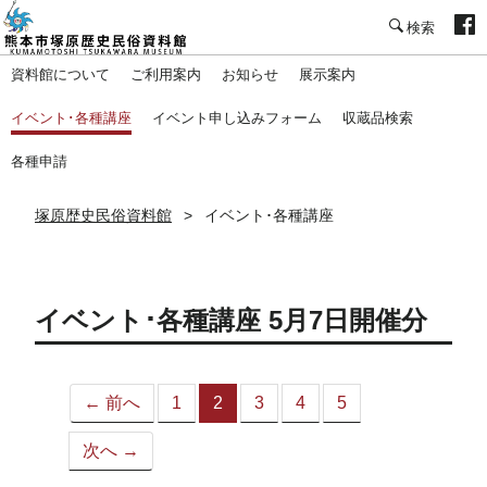
塚原歴史民俗資料館
資料館について
ご利用案内
お知らせ
展示案内
イベント･各種講座
イベント申し込みフォーム
収蔵品検索
各種申請
塚原歴史民俗資料館
イベント･各種講座
イベント･各種講座 5月7日開催分
← 前へ
1
2
3
4
5
（こ
の
次へ →
ペ
ー