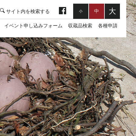
facebook
大
中
小
イベント申し込みフォーム
収蔵品検索
各種申請