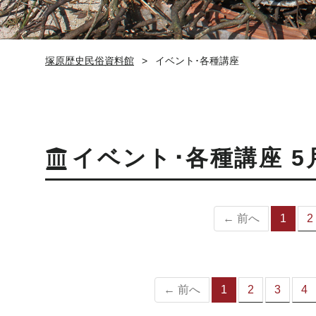
塚原歴史民俗資料館
イベント･各種講座
イベント･各種講座 5
← 前へ
1
2
（
の
ペ
ー
ジ
← 前へ
1
2
3
4
（こ
の