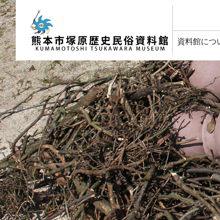
塚原歴史民俗資料館
資料館につ