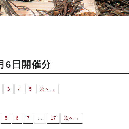
月6日開催分
3
4
5
次へ →
こ
）
5
6
7
…
17
次へ →