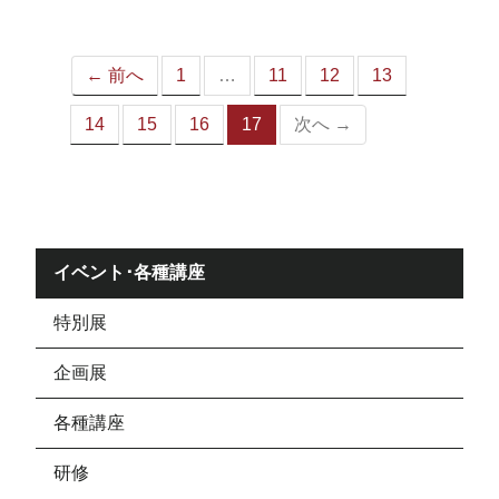
ジ）
← 前へ
1
…
11
12
13
14
15
16
17
次へ →
（こ
の
ペ
ー
ジ）
イベント･各種講座
特別展
企画展
各種講座
研修