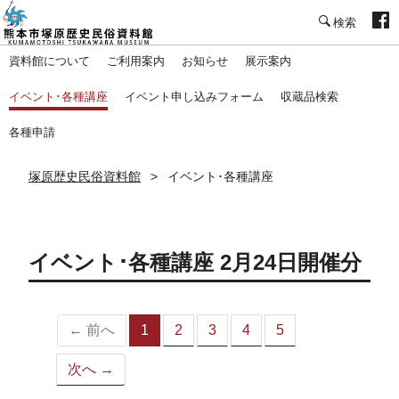
塚原歴史民俗資料館
資料館について
ご利用案内
お知らせ
展示案内
イベント･各種講座
イベント申し込みフォーム
収蔵品検索
各種申請
塚原歴史民俗資料館
イベント･各種講座
イベント･各種講座 2月24日開催分
← 前へ
1
2
3
4
5
（こ
の
次へ →
ペ
ー