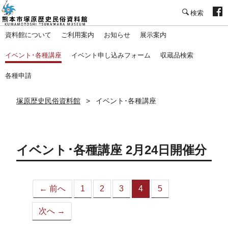
塚原歴史民俗資料館
資料館について
ご利用案内
お知らせ
展示案内
イベント･各種講座
イベント申し込みフォーム
収蔵品検索
各種申請
塚原歴史民俗資料館
イベント･各種講座
イベント･各種講座 2月24日開催分
← 前へ
1
2
3
4
5
（こ
の
次へ →
ペ
ー