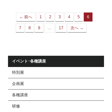
ジ）
← 前へ
1
2
3
4
5
6
（こ
の
7
8
9
…
17
次へ →
ペ
ー
ジ）
イベント･各種講座
特別展
企画展
各種講座
研修