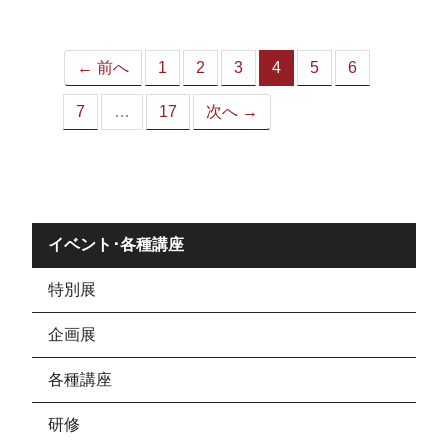
ジ）
← 前へ
1
2
3
4
5
6
（こ
の
7
…
17
次へ →
ペ
ー
ジ）
イベント･各種講座
特別展
企画展
各種講座
研修