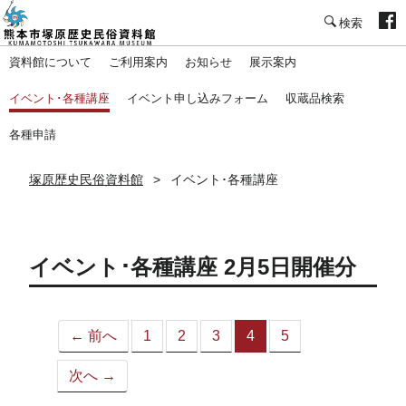
塚原歴史民俗資料館
資料館について
ご利用案内
お知らせ
展示案内
イベント･各種講座
イベント申し込みフォーム
収蔵品検索
各種申請
塚原歴史民俗資料館
イベント･各種講座
イベント･各種講座 2月5日開催分
← 前へ
1
2
3
4
5
（こ
の
次へ →
ペ
ー