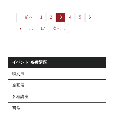
ジ）
← 前へ
1
2
3
4
5
6
（こ
の
7
…
17
次へ →
ペ
ー
ジ）
イベント･各種講座
特別展
企画展
各種講座
研修