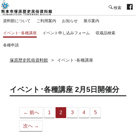
塚原歴史民俗資料館
資料館について
ご利用案内
お知らせ
展示案内
イベント･各種講座
イベント申し込みフォーム
収蔵品検索
各種申請
塚原歴史民俗資料館
イベント･各種講座
イベント･各種講座 2月5日開催分
← 前へ
1
2
3
4
5
（こ
の
次へ →
ペ
ー